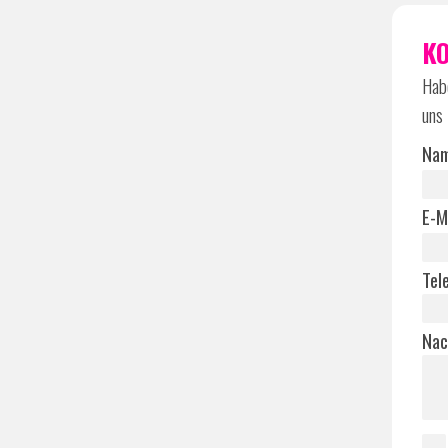
K
Habe
uns 
Na
E-M
Tel
Nac