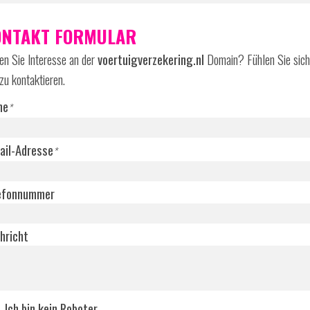
ONTAKT FORMULAR
n Sie Interesse an der
voertuigverzekering.nl
Domain? Fühlen Sie sich 
zu kontaktieren.
me
*
ail-Adresse
*
efonnummer
hricht
Ich bin kein Roboter