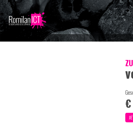
Z
v
Ges