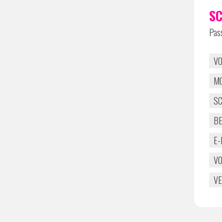
S
Pass
VO
M
S
B
E-
VO
VE