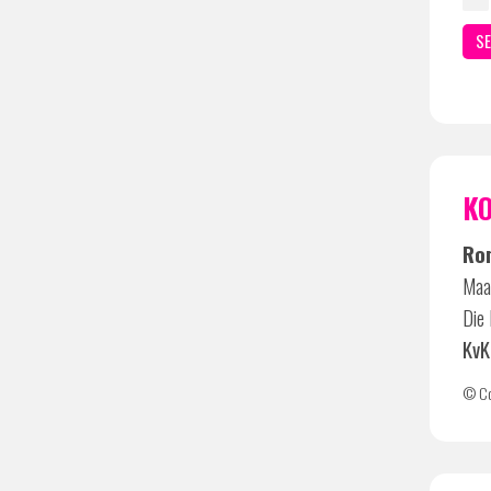
KO
Ro
Maar
Die 
KvK
© Co