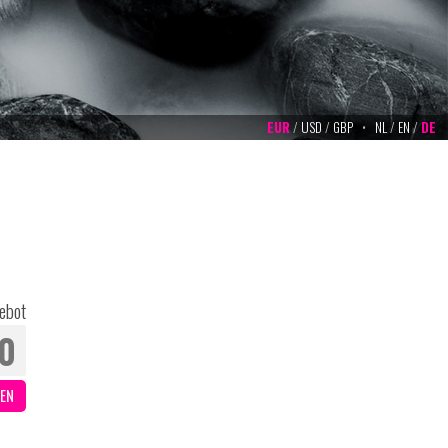
EUR
/
USD
/
GBP
•
NL
/
EN
/
DE
ebot