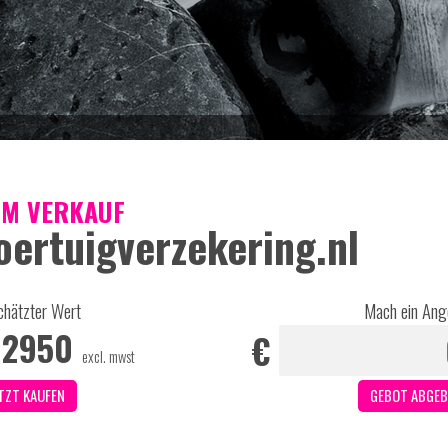
UM VERKAUF
oertuigverzekering.nl
chätzter Wert
Mach ein Ang
€
2950
€
excl. mwst