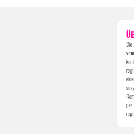
Ü
Die
voe
kon
regi
eine
aus
Romi
per 
reg