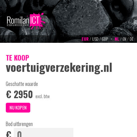
EUR
/
USD
/
GBP
•
NL
/
EN
/
DE
TE KOOP
voertuigverzekering.nl
Geschatte waarde
€
2950
excl. btw
Bod uitbrengen
€